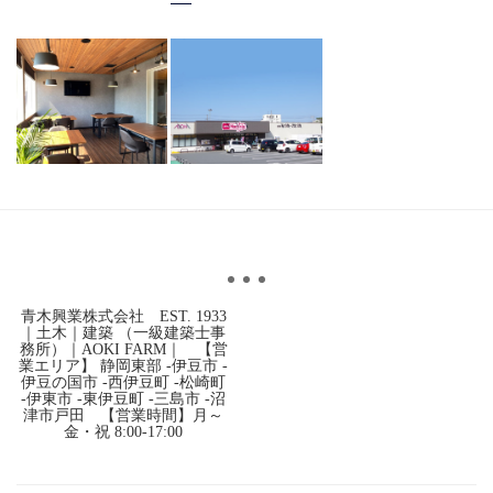
青木興業株式会社 EST. 1933
｜土木｜建築 （一級建築士事
務所）｜AOKI FARM｜ 【営
業エリア】 静岡東部 -伊豆市 -
伊豆の国市 -西伊豆町 -松崎町
-伊東市 -東伊豆町 -三島市 -沼
津市戸田 【営業時間】月～
金・祝 8:00-17:00