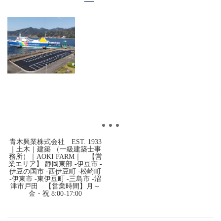
青木興業株式会社 EST. 1933
｜土木｜建築 （一級建築士事
務所）｜AOKI FARM｜ 【営
業エリア】 静岡東部 -伊豆市 -
伊豆の国市 -西伊豆町 -松崎町
-伊東市 -東伊豆町 -三島市 -沼
津市戸田 【営業時間】月～
金・祝 8:00-17:00