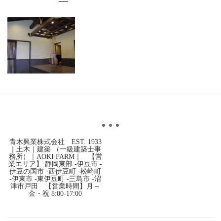
青木興業株式会社 EST. 1933
｜土木｜建築 （一級建築士事
務所）｜AOKI FARM｜ 【営
業エリア】 静岡東部 -伊豆市 -
伊豆の国市 -西伊豆町 -松崎町
-伊東市 -東伊豆町 -三島市 -沼
津市戸田 【営業時間】月～
金・祝 8:00-17:00