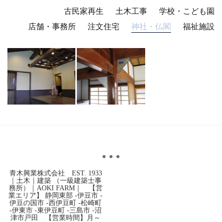
古民家再生
土木工事
学校・こども園
店舗・事務所
注文住宅
福祉施設
神社・仏閣
青木興業株式会社 EST. 1933
｜土木｜建築 （一級建築士事
務所）｜AOKI FARM｜ 【営
業エリア】 静岡東部 -伊豆市 -
伊豆の国市 -西伊豆町 -松崎町
-伊東市 -東伊豆町 -三島市 -沼
津市戸田 【営業時間】月～