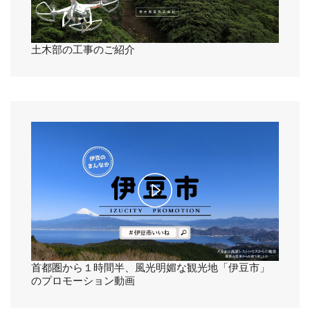
l
a
土木部の工事のご紹介
y
V
i
d
e
P
o
l
a
首都圏から１時間半、風光明媚な観光地「伊豆市」
のプロモーション動画
y