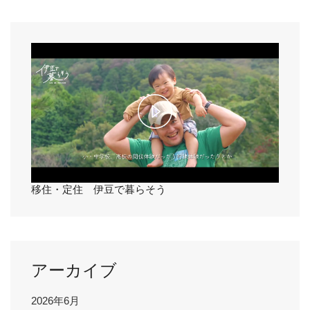
V
i
d
e
P
o
l
a
移住・定住 伊豆で暮らそう
y
V
アーカイブ
i
2026年6月