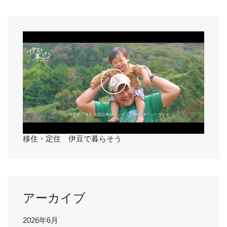
V
i
d
e
P
o
l
a
移住・定住 伊豆で暮らそう
y
V
アーカイブ
i
2026年6月