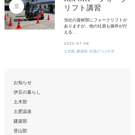
リフト講習
当社の資材部にフォークリフトが
ありますが、他の社員も操作が行
える…
2022-07-08
土木部
,
建築部
,
社員のつぶやき
お知らせ
伊豆の暮らし
土木部
土肥温泉
建築部
登山部