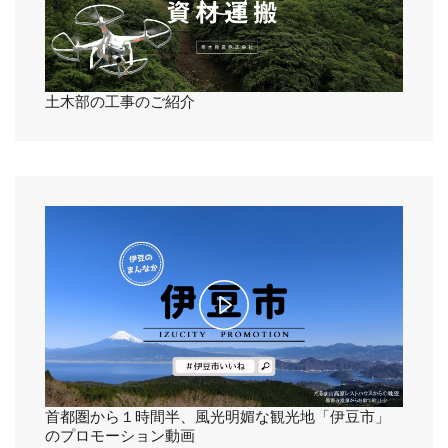
P
l
a
土木部の工事のご紹介
y
V
i
d
e
P
o
l
a
首都圏から１時間半、風光明媚な観光地「伊豆市」
のプロモーション動画