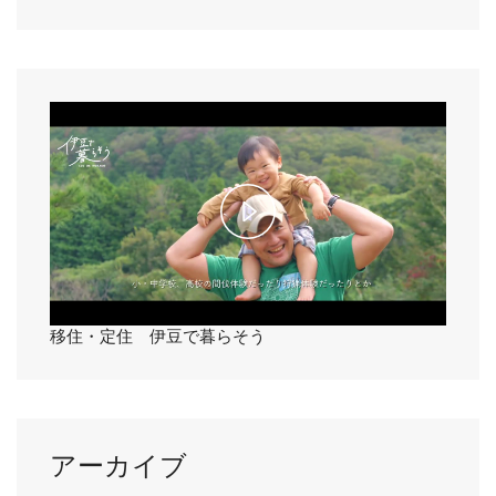
y
V
i
d
e
P
o
l
a
移住・定住 伊豆で暮らそう
y
V
アーカイブ
i